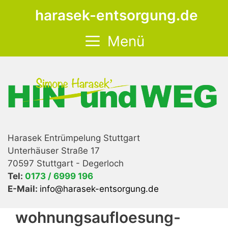
Zum
harasek-entsorgung.de
Inhalt
springen
Menü
Harasek Entrümpelung Stuttgart
Unterhäuser Straße 17
70597 Stuttgart - Degerloch
Tel:
0173 / 6999 196
E-Mail:
info@harasek-entsorgung.de
wohnungsaufloesung-