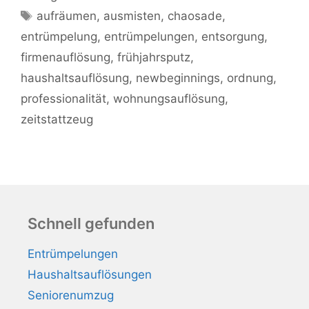
Schlagwörter
aufräumen
,
ausmisten
,
chaosade
,
entrümpelung
,
entrümpelungen
,
entsorgung
,
firmenauflösung
,
frühjahrsputz
,
haushaltsauflösung
,
newbeginnings
,
ordnung
,
professionalität
,
wohnungsauflösung
,
zeitstattzeug
Schnell gefunden
Entrümpelungen
Haushaltsauflösungen
Seniorenumzug