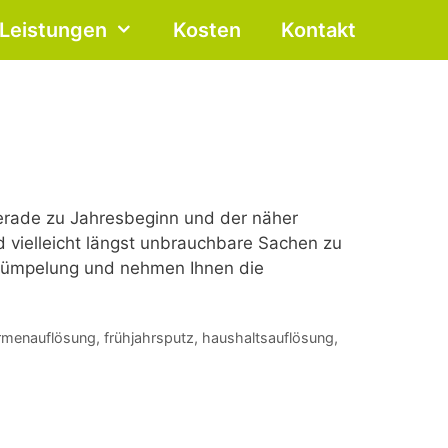
Leistungen
Kosten
Kontakt
erade zu Jahresbeginn und der näher
d vielleicht längst unbrauchbare Sachen zu
trümpelung und nehmen Ihnen die
irmenauflösung
,
frühjahrsputz
,
haushaltsauflösung
,