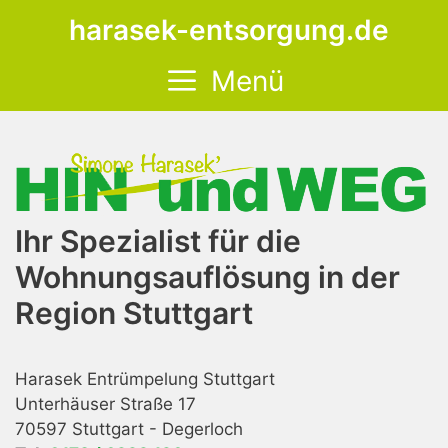
Zum
harasek-entsorgung.de
Inhalt
springen
Menü
Ihr Spezialist für die
Wohnungsauflösung in der
Region Stuttgart
Harasek Entrümpelung Stuttgart
Unterhäuser Straße 17
70597 Stuttgart - Degerloch