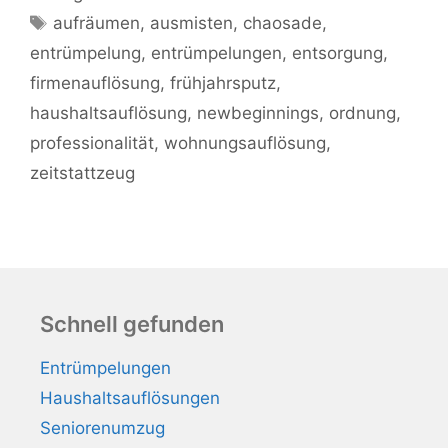
Schlagwörter
aufräumen
,
ausmisten
,
chaosade
,
entrümpelung
,
entrümpelungen
,
entsorgung
,
firmenauflösung
,
frühjahrsputz
,
haushaltsauflösung
,
newbeginnings
,
ordnung
,
professionalität
,
wohnungsauflösung
,
zeitstattzeug
Schnell gefunden
Entrümpelungen
Haushaltsauflösungen
Seniorenumzug