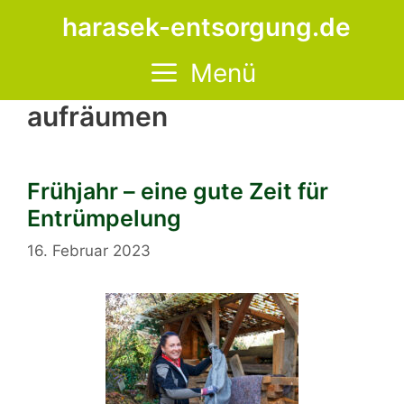
Zum
harasek-entsorgung.de
Inhalt
springen
Menü
aufräumen
Frühjahr – eine gute Zeit für
Entrümpelung
16. Februar 2023