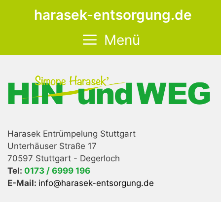
Zum
harasek-entsorgung.de
Inhalt
springen
Menü
Harasek Entrümpelung Stuttgart
Unterhäuser Straße 17
70597 Stuttgart - Degerloch
Tel:
0173 / 6999 196
E-Mail:
info@harasek-entsorgung.de