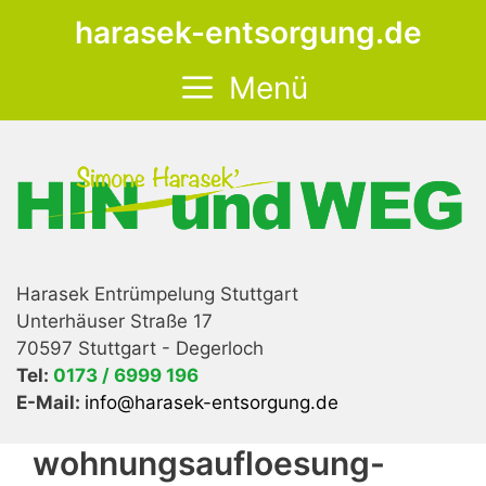
Zum
harasek-entsorgung.de
Inhalt
springen
Menü
Harasek Entrümpelung Stuttgart
Unterhäuser Straße 17
70597 Stuttgart - Degerloch
Tel:
0173 / 6999 196
E-Mail:
info@harasek-entsorgung.de
wohnungsaufloesung-