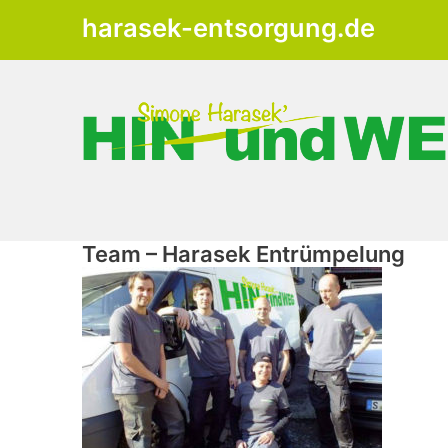
Zum
harasek-entsorgung.de
Inhalt
springen
Team – Harasek Entrümpelung