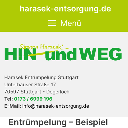
Zum
harasek-entsorgung.de
Inhalt
springen
Menü
Harasek Entrümpelung Stuttgart
Unterhäuser Straße 17
70597 Stuttgart - Degerloch
Tel:
0173 / 6999 196
E-Mail:
info@harasek-entsorgung.de
Entrümpelung – Beispiel