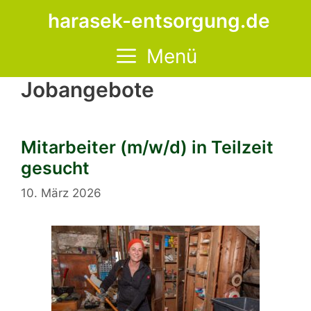
Zum
harasek-entsorgung.de
Inhalt
springen
Menü
Jobangebote
Mitarbeiter (m/w/d) in Teilzeit
gesucht
10. März 2026